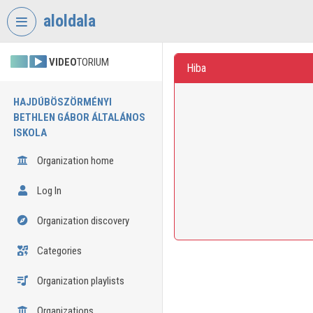
Skip header
Skip menu
Skip content
aloldala
VIDEO
TORIUM
Hiba
HAJDÚBÖSZÖRMÉNYI
BETHLEN GÁBOR ÁLTALÁNOS
ISKOLA
Organization home
Log In
Organization discovery
Categories
Organization playlists
Organizations