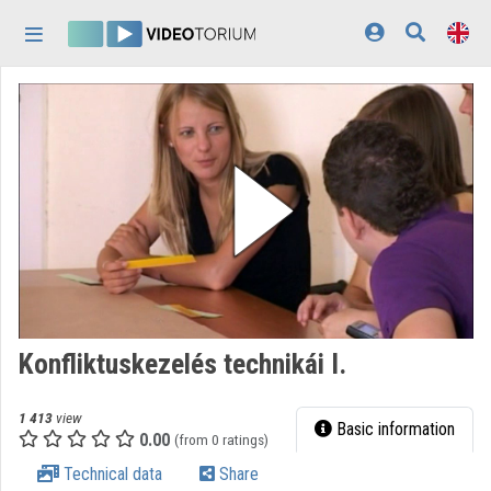
Skip header
Skip menu
Skip content
Home
Log In
Discovery
Categories
Playlists
Organizations
Konfliktuskezelés technikái I.
Contributors
1 413
view
Appearance:
light
Basic information
0.00
(from 0 ratings)
Technical data
Share