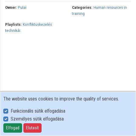
Owner:
Pulai
Categories:
Human resources in
training
Playlists:
Konfliktuskezelés
technikái
The website uses cookies to improve the quality of services.
Funkcionális sütik elfogadása
Személyes sütik elfogadása
User Policy
Adatkezelési tájékoztató (en)
Elfogad
Elutasít
Cookie Policy