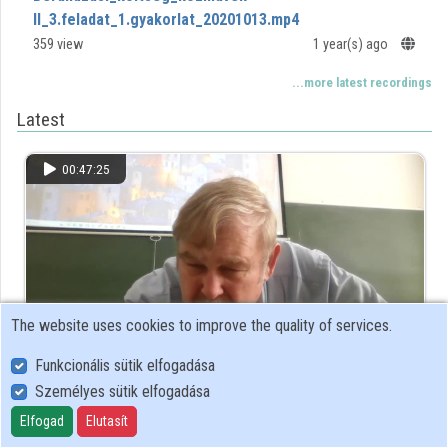
II_3.feladat_1.gyakorlat_20201013.mp4
Beruhazasi_koltseg_kozmuvek-
359 view
1 year(s) ago
II_3.feladat_1.gyakorlat_20201013.mp4
...more latest recordings
Latest
00:47:25
The website uses cookies to improve the quality of services.
Funkcionális sütik elfogadása
Személyes sütik elfogadása
Csapadekhalozat_meretezese_kozmuvek-
II_2.feladat_1.gyakorlat_20241008_BG.mp4
Elfogad
Elutasít
Csapadekhalozat_meretezese_kozmuvek-
283 view
1 year(s) ago