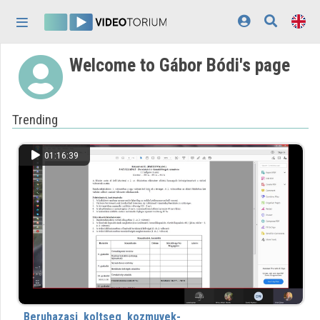
Skip header
Skip menu
Skip content
Welcome to Gábor Bódi's page
Home
Log In
Trending
Discovery
Categories
01:16:39
Playlists
Organizations
Contributors
Appearance:
light
Beruhazasi_koltseg_kozmuvek-