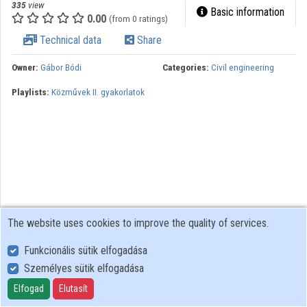
335
view
Basic information
0.00
(from 0 ratings)
Technical data
Share
Owner:
Gábor Bódi
Categories:
Civil engineering
Playlists:
Közművek II. gyakorlatok
The website uses cookies to improve the quality of services.
Funkcionális sütik elfogadása
Személyes sütik elfogadása
User Policy
Adatkezelési tájékoztató (en)
Elfogad
Elutasít
Cookie Policy