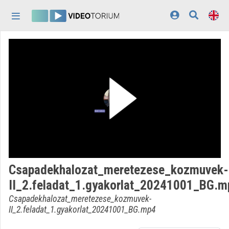
Skip header
Skip menu
Skip content
Home
Log In
Discovery
Categories
Playlists
Organizations
Csapadekhalozat_meretezese_kozmuvek-
Contributors
II_2.feladat_1.gyakorlat_20241001_BG.m
Appearance:
light
Csapadekhalozat_meretezese_kozmuvek-
II_2.feladat_1.gyakorlat_20241001_BG.mp4