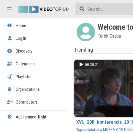
Skip header
Skip menu
Skip content
Welcome to
Home
Török Csaba
Log In
Trending
Discovery
Categories
00:28:21
Playlists
Organizations
Contributors
Appearance:
light
XVI._ODR_konferencia_201
Tapasztalatok a MOKKA-ODR felület