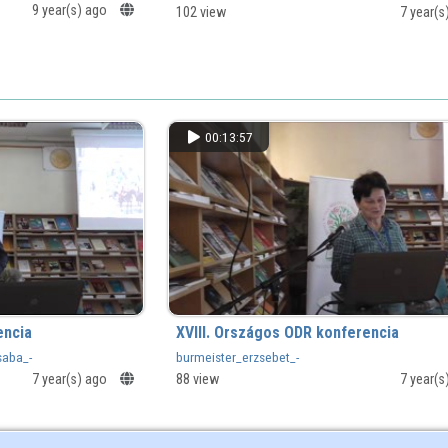
9 year(s) ago
102 view
7 year(
00:13:57
encia
XVIII. Országos ODR konferencia
saba_-
burmeister_erzsebet_-
_a_MATARKA_szerepe_a_konyvtarkozi_kolcsonz
7 year(s) ago
88 view
7 year(
lmerulo_problemakrol