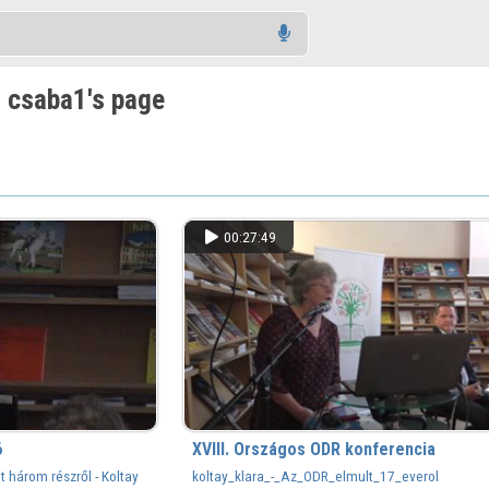
 csaba1's page
00:27:49
6
XVIII. Országos ODR konferencia
 három részről - Koltay
koltay_klara_-_Az_ODR_elmult_17_everol