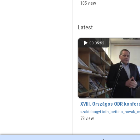
Klára
105 view
Latest
00:35:52
XVIII. Országos ODR konfer
szaldobagyi-toth_bettina_novak_c
_konzultacio_a_MOKKA-
78 view
ODR_felulet_hasznalata_soran_fe