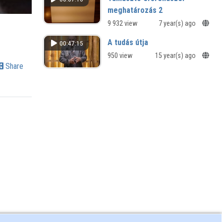
meghatározás 2
9 932 view
7 year(s) ago
A tudás útja
00:47:15
950 view
15 year(s) ago
Share