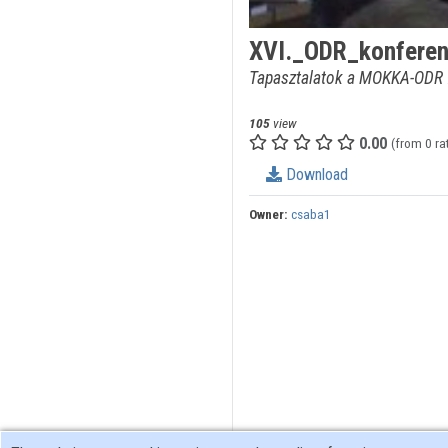
XVI._ODR_konfere
Tapasztalatok a MOKKA-ODR fe
105
view
0.00
(from 0 ra
Download
Owner:
csaba1