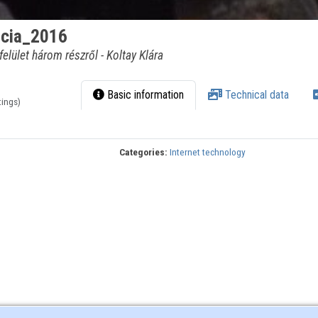
ncia_2016
lület három részről - Koltay Klára
Basic information
Technical data
tings)
Categories:
Internet technology