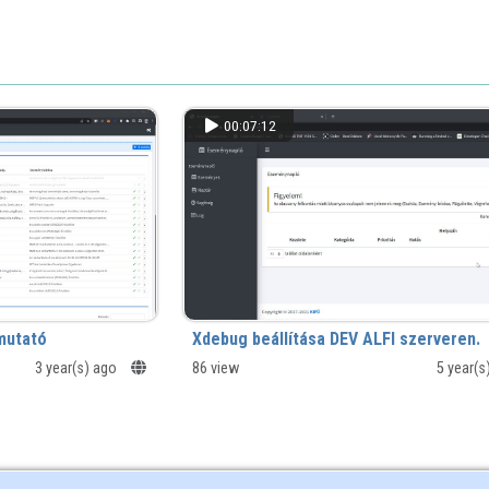
00:07:12
mutató
Xdebug beállítása DEV ALFI szerveren.
3 year(s) ago
86 view
5 year(