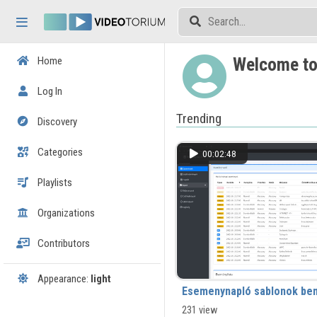
Skip header
Skip menu
Skip content
Welcome to
Home
Log In
Trending
Discovery
Categories
00:02:48
Playlists
Organizations
Contributors
Appearance:
light
Esemenynapló sablonok be
231 view