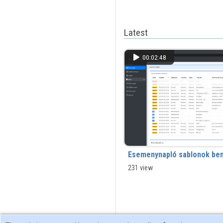
Latest
00:02:48
Esemenynapló sablonok be
231 view