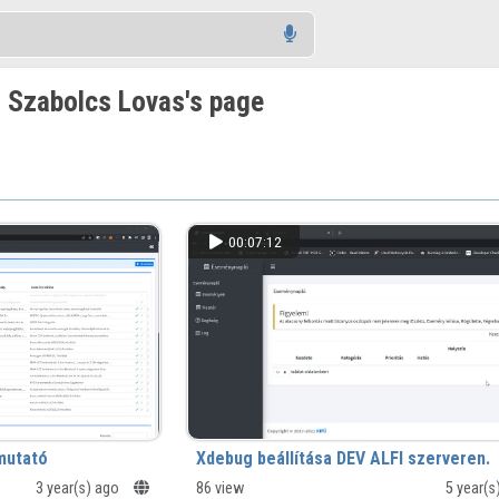
 Szabolcs Lovas's page
00:07:12
mutató
Xdebug beállítása DEV ALFI szerveren.
3 year(s) ago
86 view
5 year(