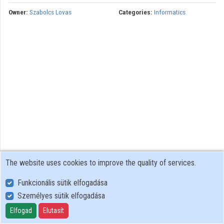
Owner:
Szabolcs Lovas
Categories:
Informatics
The website uses cookies to improve the quality of services.
Funkcionális sütik elfogadása
Személyes sütik elfogadása
User Policy
Adatkezelési tájékoztató (en)
Elfogad
Elutasít
Cookie Policy