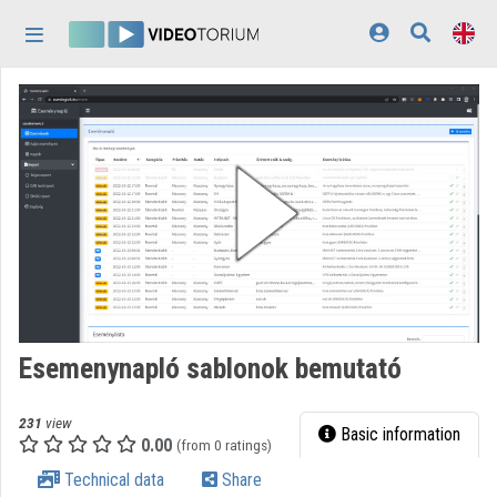
Skip header
Skip menu
Skip content
Home
Log In
Discovery
Categories
Playlists
Organizations
Esemenynapló sablonok bemutató
Contributors
231
view
Appearance:
light
Basic information
0.00
(from 0 ratings)
Technical data
Share