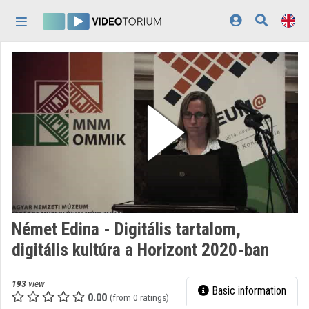
Skip header
Skip menu
Skip content
Home
Log In
Discovery
Categories
Playlists
Organizations
Német Edina - Digitális tartalom,
Contributors
digitális kultúra a Horizont 2020-ban
Appearance:
light
193
view
Basic information
0.00
(from 0 ratings)