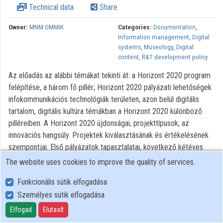
Technical data
Share
Owner:
MNM OMMIK
Categories:
Documentation
,
Information management
,
Digital
systems
,
Museology
,
Digital
content
,
R&T development policy
Az előadás az alábbi témákat tekinti át: a Horizont 2020 program
felépítése, a három fő pillér; Horizont 2020 pályázati lehetőségek
infokommunikációs technológiák területen, azon belül digitális
tartalom, digitális kultúra témákban a Horizont 2020 különböző
pilléreiben. A Horizont 2020 újdonságai, projekttípusok, az
innovációs hangsúly. Projektek kiválasztásának és értékelésének
szempontjai. Első pályázatok tapasztalatai, következő kétéves
munkaprogramok, felhívások tervezése, előkészítésének
The website uses cookies to improve the quality of services.
menetrendje. Korábbi projektek, magyar szereplők.
Funkcionális sütik elfogadása
Személyes sütik elfogadása
User Policy
Adatkezelési tájékoztató (en)
Elfogad
Elutasít
Cookie Policy