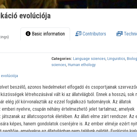
áció evolúciója
Basic information
Contributors
Techni
tings)
Categories:
Language sciences
,
Linguistics
,
Biolog
sciences
,
Human ethology
evolúciója
lvet beszélő, azonos hiedelmeket elfogadó és csoportjainak szervező
özösségek létrehozásával vált ki az állatvilágból. Ennek a hosszú, sok m
ár elég jól körvonalazták az ezzel foglalkozó tudományok. Az állatok
 emberi nyelvre, csupán néhány értelmezhető jelet tartalmaz, amelyek
átszanak az állatcsoportok életében. Az állati elme zárt rendszer. Az
ására képes, hanem gondolatok cseréjére is. Az ember elméje ezért nyit
segítője, amelyekre az állatvilágban nem találunk példát. Evolúciós kial