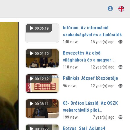
Infórum: Az információ
00:06:19
szabadságával és a tudósítók
helyzetével foglalkozó ülés
140 view
15 year(s) ago
Interjú Tamás Gáspár Miklóssal
Bevezetés Az első
00:01:10
világháború és a magyar-
horvát államközösség
118 view
12 year(s) ago
felbomlása című plenáris
Pálinkás József köszöntője
00:12:12
ülésen
96 view
12 year(s) ago
03- Drótos László: Az OSZK
00:38:11
webarchiváló pilot
projektjének eddigi
199 view
7 year(s) ago
eredményei
Eotvos_Sari_Agi.mp4
00:30:22