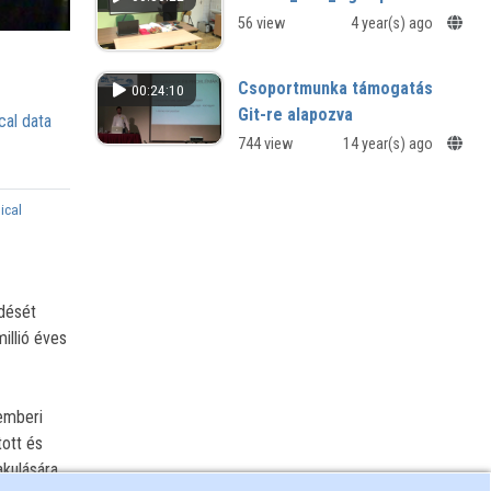
56 view
4 year(s) ago
Csoportmunka támogatás
00:24:10
Git-re alapozva
cal data
744 view
14 year(s) ago
ical
dését
illió éves
 emberi
ott és
akulására