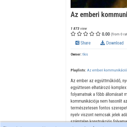
Az emberi kommunik
1 873
view
0.00
(from 0 ra
Share
Download
Owner:
tkis
Playlists:
Az emberi kommunikáció 
Az ember az együttműködő, nye
együttesen elhatározó komplex k
folyamatnak a főbb állomásait m
kommunikációja nem hasonlít az
természetesen fontos szerepet j
nyelv viszont nemcsak jelek ad
számtalan konstrukciós folyamat 