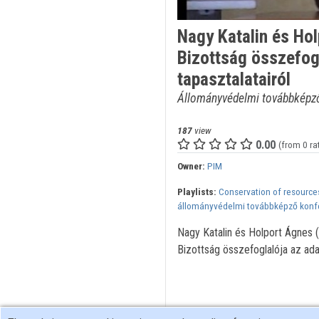
Nagy Katalin és Ho
Bizottság összefogl
tapasztalatairól
Állományvédelmi továbbképző 
187
view
0.00
(from 0 ra
Owner:
PIM
Playlists:
Conservation of resource
állományvédelmi továbbképző konf
Nagy Katalin és Holport Ágnes
Bizottság összefoglalója az adat