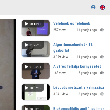
Vélelmek és félelmek
00:18:13
257 view
14 year(s) ago
Algoritmuselmélet - 11.
01:25:56
gyakorlat
3 979 view
11 year(s) ago
A város felfalja környezetét
01:05:31
168 view
6 year(s) ago
Lépcsős metszet alkalmazása
00:07:05
3 041 view
6 year(s) ago
Biokompatibilis amfifil polimer
00:08:35