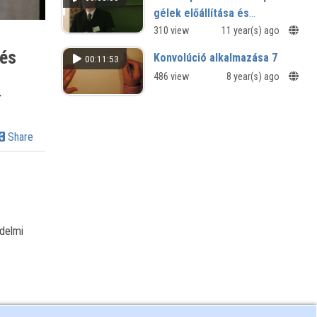
gélek előállítása és
vizsgálata
310 view
11 year(s) ago
rés
Konvolúció alkalmazása 7
00:11:53
486 view
8 year(s) ago
z
Share
delmi