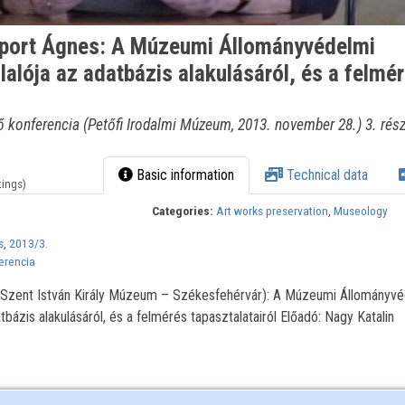
lport Ágnes: A Múzeumi Állományvédelmi
alója az adatbázis alakulásáról, és a felmé
konferencia (Petőfi Irodalmi Múzeum, 2013. november 28.) 3. rés
Basic information
Technical data
tings)
Categories:
Art works preservation
,
Museology
s
,
2013/3.
erencia
 (Szent István Király Múzeum – Székesfehérvár): A Múzeumi Állományvé
bázis alakulásáról, és a felmérés tapasztalatairól Előadó: Nagy Katalin