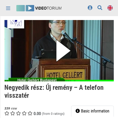
Skip header
Skip menu
Skip content
Home
Log In
Discovery
Categories
Playlists
Organizations
Negyedik rész: Új remény – A telefon
Contributors
visszatér
Appearance:
light
339
view
Basic information
0.00
(from 0 ratings)