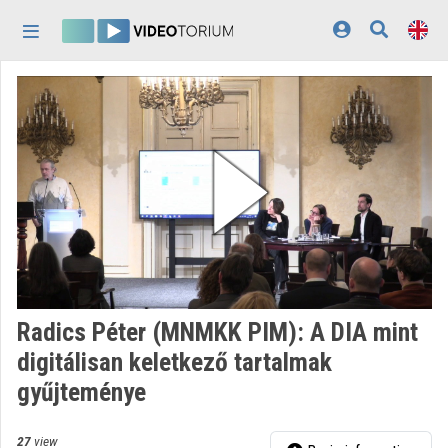
Skip header
Skip menu
Skip content
Home
Log In
Discovery
Categories
Playlists
Organizations
Radics Péter (MNMKK PIM): A DIA mint
Contributors
digitálisan keletkező tartalmak
gyűjteménye
Appearance:
light
27
view