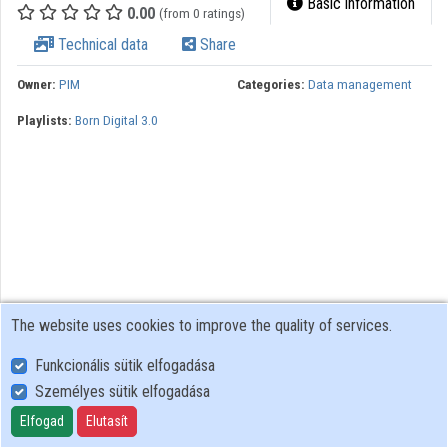
Basic information
0.00
(from 0 ratings)
Technical data
Share
Owner:
PIM
Categories:
Data management
Playlists:
Born Digital 3.0
The website uses cookies to improve the quality of services.
Funkcionális sütik elfogadása
Személyes sütik elfogadása
User Policy
Adatkezelési tájékoztató (en)
Elfogad
Elutasít
Cookie Policy