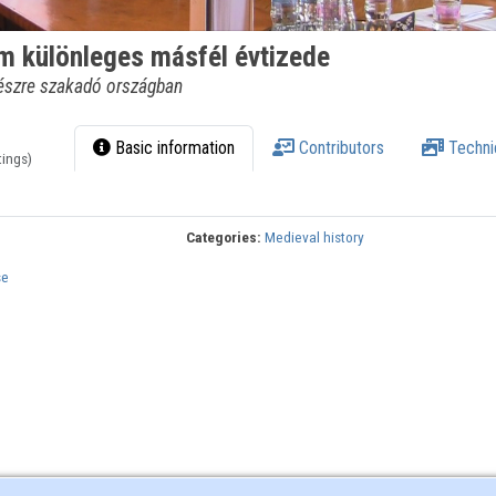
m különleges másfél évtizede
részre szakadó országban
Basic information
Contributors
Techni
tings)
Categories:
Medieval history
se