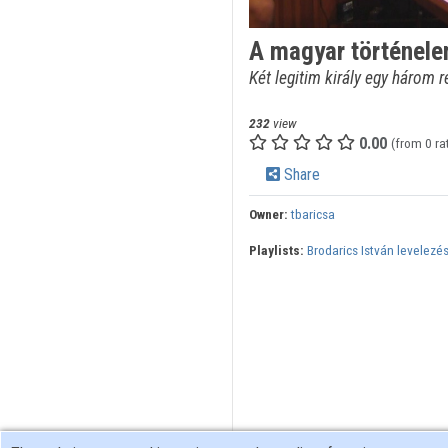
A magyar történele
Két legitim király egy három 
232
view
0.00
(from 0 ra
Share
Owner:
tbaricsa
Playlists:
Brodarics István levelezé