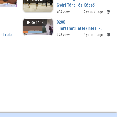
Győri Tánc- és Képző
404 view
7 year(s) ago
0200_-
00:15:14
_Torteneti_attekintes_-
_eletciklusok.mp4
cal data
273 view
9 year(s) ago