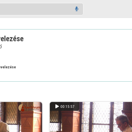
velezése
ó
evelezése
00:15:57