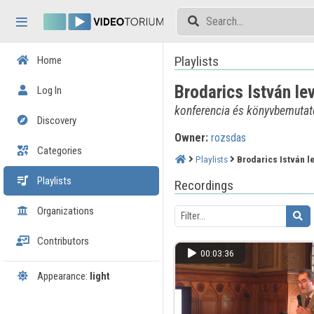
Skip header
Skip menu
Skip content
Playlists
Home
Brodarics István le
Log In
konferencia és könyvbemutat
Discovery
Owner:
rozsdas
Categories
Playlists
Brodarics István l
Playlists
Recordings
Organizations
Contributors
00:03:36
Appearance:
light