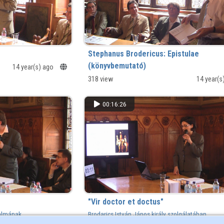
Stephanus Brodericus: Epistulae
(könyvbemutató)
14 year(s) ago
318 view
14 year(s
00:16:26
"Vir doctor et doctus"
almának
Brodarics István János király szolgálatában
n