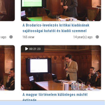
A Brodarics-levelezés kritikai kiadásának
sajátosságai kutatói és kiadói szemmel
) ago
165 view
14 year(s) ago
00:21:23
A magyar történelem különleges másfél
évtizede