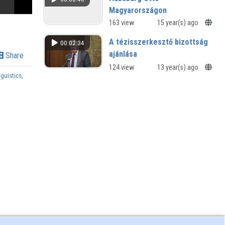
Magyarországon
Interjú Dr. Habsburg Ottóval
163 view
15 year(s) ago
A tézisszerkesztő bizottság
00:02:34
ajánlása
Share
124 view
13 year(s) ago
guistics
,