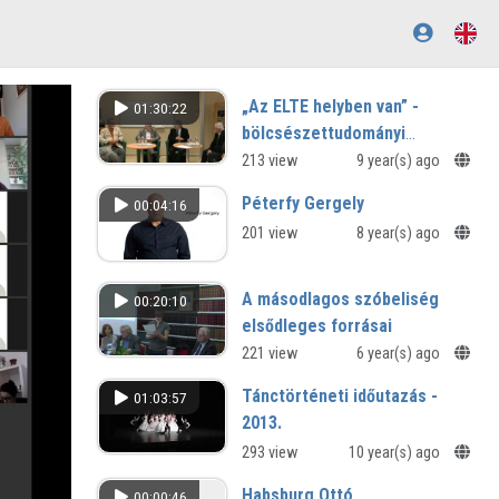
„Az ELTE helyben van” -
01:30:22
bölcsészettudományi
kerekasztal
213 view
9 year(s) ago
Péterfy Gergely
00:04:16
201 view
8 year(s) ago
A másodlagos szóbeliség
00:20:10
elsődleges forrásai
Papi használatra készült magyar
221 view
6 year(s) ago
nyelvű szövegek
Tánctörténeti időutazás -
01:03:57
2013.
293 view
10 year(s) ago
Habsburg Ottó
00:00:46