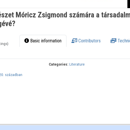
észet Móricz Zsigmond számára a társadalm
gévé?
Basic information
Contributors
Techni
tings)
Categories:
Literature
–20. században