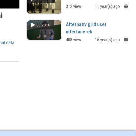
312 view
11 year(s) ago
i
Alternatív grid user
00:23:01
interface-ek
408 view
16 year(s) ago
cal data