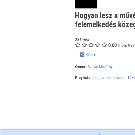
Hogyan lesz a műv
felemelkedés köze
351
view
0.00
(from 0 ra
Share
Owner:
Szilvia Maróthy
Playlists:
Írói gazdálkodások a 19