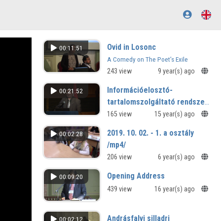
Ovid in Losonc
00:11:51
A Comedy on The Poet’s Exile
243 view
9 year(s) ago
Információelosztó-
00:21:52
tartalomszolgáltató rendszer
szolgáltatásainak fejlesztése
165 view
15 year(s) ago
2019. 10. 02. - 1. a osztály
00:02:28
/mp4/
Ricz Anna tanító néni tanítványai -
206 view
6 year(s) ago
2019
Opening Address
00:09:20
439 view
16 year(s) ago
Andrásfalvi silladri
00:02:12