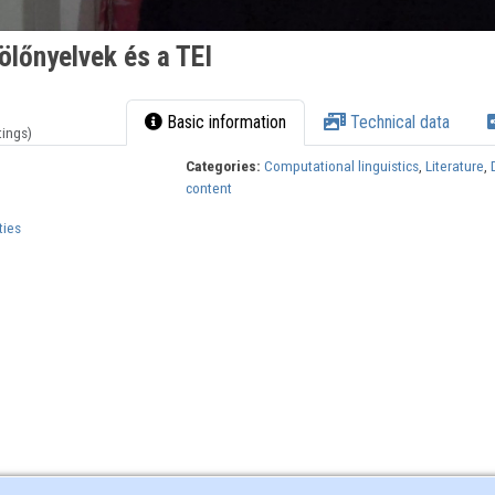
ölőnyelvek és a TEI
Basic information
Technical data
tings)
Categories:
Computational linguistics
,
Literature
,
content
ties