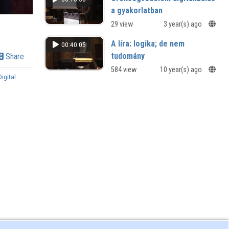
a gyakorlatban
29 view
3 year(s) ago
A líra: logika; de nem
00:40:05
tudomány
Share
584 view
10 year(s) ago
Digital