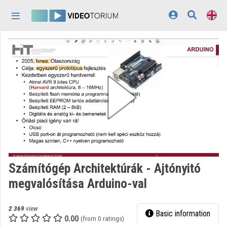
Skip header
Skip menu
Skip content
Home
Log In
Discovery
Categories
Playlists
Organizations
Számítógép Architektúrák - Ajtónyitó
Contributors
megvalósítása Arduino-val
Appearance:
light
2 369
view
Basic information
0.00
(from 0 ratings)