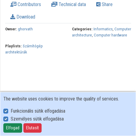
Contributors
Technical data
Share
Download
Owner:
ghorvath
Categories:
Informatics
,
Computer
architecture
,
Computer hardware
Playlists:
Számítógép
architektúrák
The website uses cookies to improve the quality of services.
Funkcionális sütik elfogadása
Személyes sütik elfogadása
User Policy
Adatkezelési tájékoztató (en)
Elfogad
Elutasít
Cookie Policy