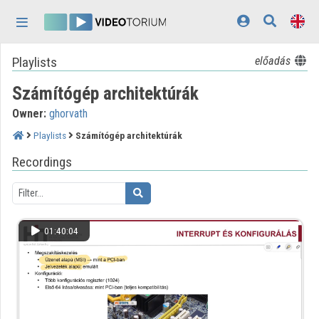
Skip header
Skip menu
Skip content
Playlists
előadás
Home
Számítógép architektúrák
Log In
Owner:
ghorvath
Discovery
Playlists
Számítógép architektúrák
Categories
Recordings
Playlists
Organizations
01:40:04
Contributors
Appearance:
light