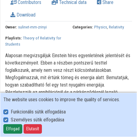
Contributors
Technical data
Share
Download
Owner:
sulinet-mm-zrinyi
Categories:
Physics
,
Relativity
Playlists:
Theory of Relativity for
Students
Alaposan megvizsgáljuk Einstein híres egyenletének jelentését és
következményeit. Ebben a részben pontszerű testtel
foglalkozunk, amely nem vesz részt kölcsönhatásokban.
Megfogalmazzuk, mit értünk tömeg és energia alatt. Bemutatjuk,
hogyan szabadítható fel egy test nyugalmi energiája.
Részletezzük az annihilációnál és a párképződésnél lezajló
The website uses cookies to improve the quality of services.
átalakulásokat. Pontosan megfogalmazzuk a tömeg-energia
ekvivalenciát. Foglalkozunk a nyugalmi tömeg nélküli
Funkcionális sütik elfogadása
részecskékkel, a fotonokkal, melyek energiát és tömeget tudnak
Személyes sütik elfogadása
közvetíteni a testek között. Megmutatjuk, hogy a testek
tehetetlensége és lendülete inkább az energiához kapcsolódik,
Elfogad
Elutasít
mint a tömeghez. (Ennek a felismerésnek az általános