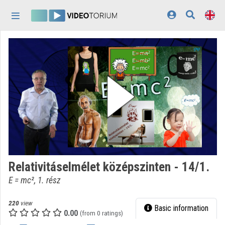
Skip header
Skip menu
Skip content
Home
Log In
Discovery
Categories
Playlists
Organizations
Relativitáselmélet középszinten - 14/1.
Contributors
E = mc², 1. rész
Appearance:
light
220
view
Basic information
0.00
(from 0 ratings)