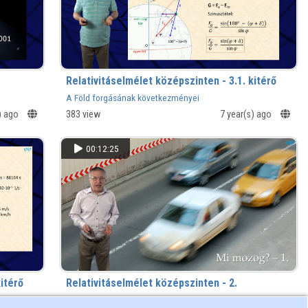
Relativitáselmélet középszinten - 3.1. kitérő
A Föld forgásának következményei
s) ago
383 view
7 year(s) ago
00:12:25
kitérő
Relativitáselmélet középszinten - 2.
A mozgás