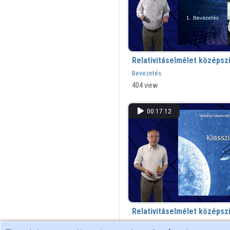
Relativitáselmélet középszi
Bevezetés
404 view
00:17:12
Relativitáselmélet középszi
Klasszikus fizika