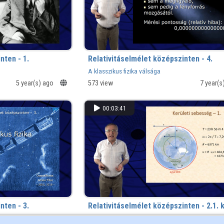
nten - 1.
Relativitáselmélet középszinten - 4.
A klasszikus fizika válsága
5 year(s) ago
573 view
7 year(
00:03:41
nten - 3.
Relativitáselmélet középszinten - 2.1. 
Kerületi sebességek a Földön