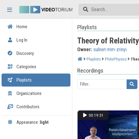
Skip header
Skip menu
Skip content
Playlists
Home
Theory of Relativit
Log In
Owner:
sulinet-mm-zrinyi
Discovery
Playlists
PhiloPhysics
Theo
Categories
Recordings
Playlists
Organizations
Contributors
00:19:31
Appearance:
light