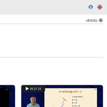
oktatás
00:21:25