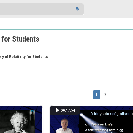
y for Students
ry of Relativity for Students
1
2
00:17:54