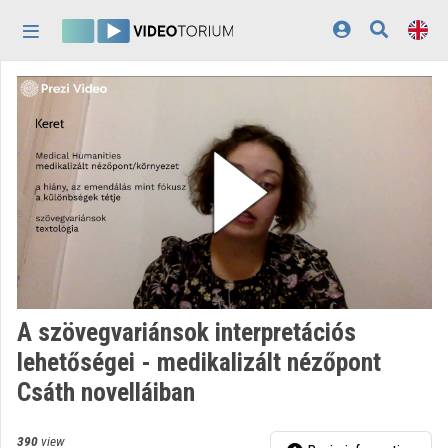
Skip header
Skip menu
Skip content
Home
Log In
Discovery
Categories
Playlists
Organizations
A szövegvariánsok interpretációs
Contributors
lehetőségei - medikalizált nézőpont
Csáth novelláiban
Appearance:
light
390
view