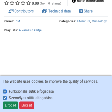
Basic information
0.00
(from 0 ratings)
Contributors
Technical data
Share
Owner:
PIM
Categories:
Literature
,
Museology
Playlists:
A varázsló kertje
The website uses cookies to improve the quality of services.
Funkcionális sütik elfogadása
Személyes sütik elfogadása
User Policy
Adatkezelési tájékoztató (en)
Elfogad
Elutasít
Cookie Policy