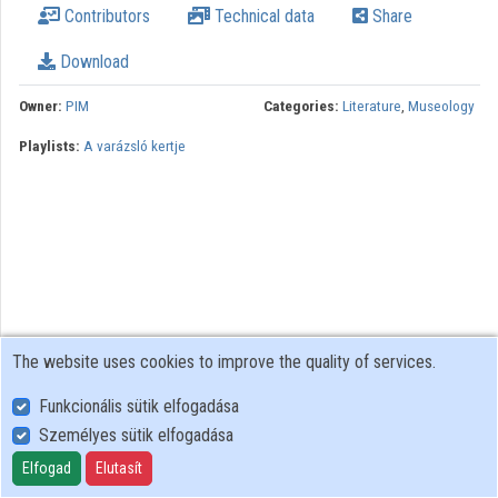
Contributors
Technical data
Share
Download
Owner:
PIM
Categories:
Literature
,
Museology
Playlists:
A varázsló kertje
The website uses cookies to improve the quality of services.
Funkcionális sütik elfogadása
Személyes sütik elfogadása
User Policy
Adatkezelési tájékoztató (en)
Elfogad
Elutasít
Cookie Policy