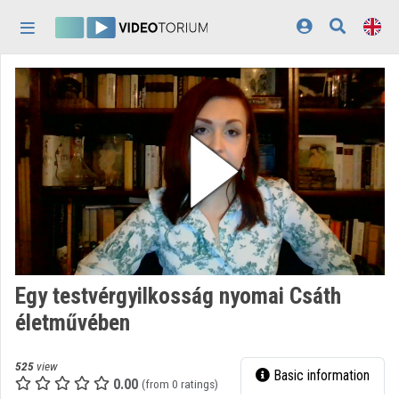
Skip header
Skip menu
Skip content
Home
Log In
Discovery
Categories
Playlists
Organizations
Egy testvérgyilkosság nyomai Csáth
Contributors
életművében
Appearance:
light
525
view
Basic information
0.00
(from 0 ratings)