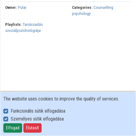
Owner:
Pulai
Categories:
Counselling
psychology
Playlists:
Tanácsadás
szociálpszichológiája
The website uses cookies to improve the quality of services.
Funkcionális sütik elfogadása
Személyes sütik elfogadása
User Policy
Adatkezelési tájékoztató (en)
Elfogad
Elutasít
Cookie Policy