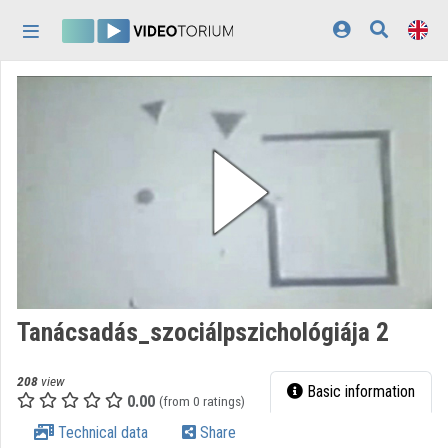
Skip header
Skip menu
Skip content
Home
Log In
Discovery
Categories
Playlists
Organizations
Tanácsadás_szociálpszichológiája 2
Contributors
208
view
Appearance:
light
Basic information
0.00
(from 0 ratings)
Technical data
Share