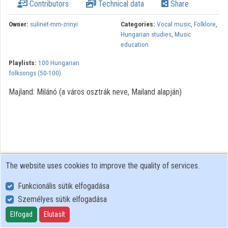
Contributors
Technical data
Share
Owner:
sulinet-mm-zrinyi
Categories:
Vocal music
,
Folklore
,
Hungarian studies
,
Music
education
Playlists:
100 Hungarian
folksongs (50-100)
Majland: Milánó (a város osztrák neve, Mailand alapján)
The website uses cookies to improve the quality of services.
Funkcionális sütik elfogadása
Személyes sütik elfogadása
User Policy
Adatkezelési tájékoztató (en)
Elfogad
Elutasít
Cookie Policy