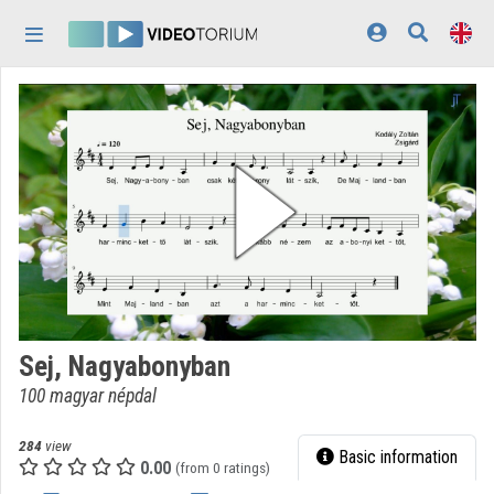
Skip header
Skip menu
Skip content
Home
Log In
Discovery
Categories
Playlists
Organizations
Sej, Nagyabonyban
Contributors
100 magyar népdal
Appearance:
light
284
view
Basic information
0.00
(from 0 ratings)