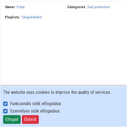
Owner:
Pulai
Categories:
Soil protection
Playlists:
Talajvédelem
The website uses cookies to improve the quality of services.
Funkcionális sütik elfogadása
Személyes sütik elfogadása
User Policy
Adatkezelési tájékoztató (en)
Elfogad
Elutasít
Cookie Policy