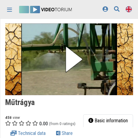
Skip header
Skip menu
Skip content
Home
Log In
Discovery
Categories
Playlists
Organizations
Műtrágya
Contributors
456
view
Appearance:
light
Basic information
0.00
(from 0 ratings)
Technical data
Share