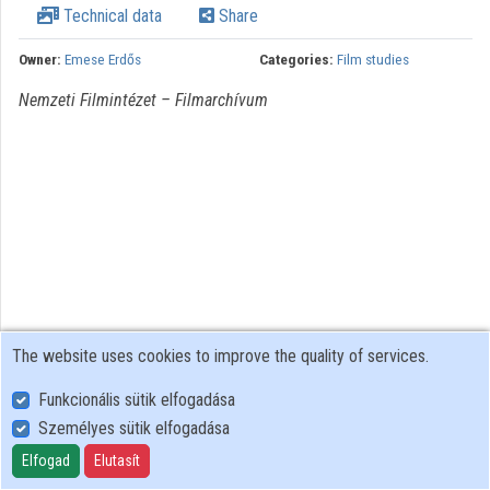
Technical data
Share
Owner:
Emese Erdős
Categories:
Film studies
Nemzeti Filmintézet – Filmarchívum
The website uses cookies to improve the quality of services.
Funkcionális sütik elfogadása
Személyes sütik elfogadása
User Policy
Adatkezelési tájékoztató (en)
Elfogad
Elutasít
Cookie Policy