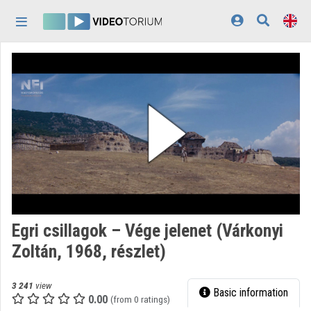
Skip header
Skip menu
Skip content
Home
Log In
Discovery
Categories
Playlists
Organizations
Egri csillagok – Vége jelenet (Várkonyi
Contributors
Zoltán, 1968, részlet)
Appearance:
light
3 241
view
Basic information
0.00
(from 0 ratings)