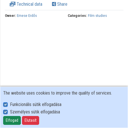
Technical data
Share
Owner:
Emese Erdős
Categories:
Film studies
The website uses cookies to improve the quality of services.
Funkcionális sütik elfogadása
Személyes sütik elfogadása
User Policy
Adatkezelési tájékoztató (en)
Elfogad
Elutasít
Cookie Policy