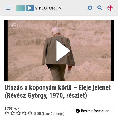
Skip header
Skip menu
Skip content
Home
Log In
Discovery
Categories
Playlists
Organizations
Utazás a koponyám körül – Eleje jelenet
Contributors
(Révész György, 1970, részlet)
Appearance:
light
1 355
view
Basic information
0.00
(from 0 ratings)