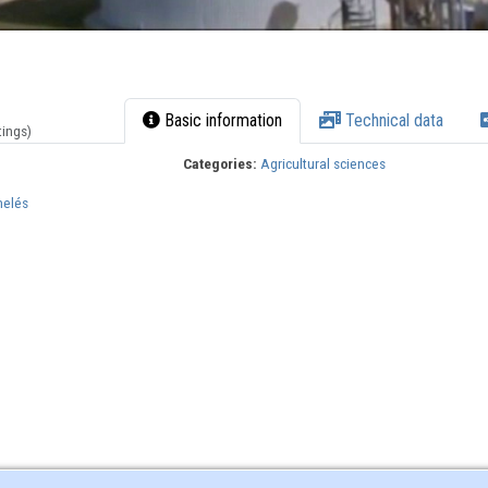
Basic information
Technical data
tings)
Categories:
Agricultural sciences
melés