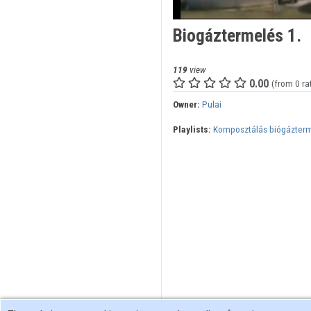
Biogáztermelés 1.
119
view
0.00
(from 0 ra
Owner:
Pulai
Playlists:
Komposztálás biógázter