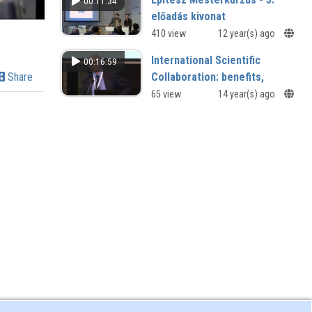
00:11:34
előadás kivonat
Hagyomány és modernitás
410 view
12 year(s) ago
International Scientific
00:16:59
Collaboration: benefits,
Share
challenges and opportunities
65 view
14 year(s) ago
International Scientific Collaboration:
benefits, challenges and
opportunities