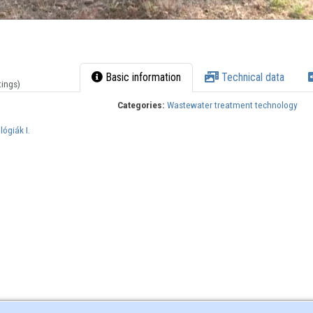
Basic information
Technical data
tings)
Categories:
Wastewater treatment technology
lógiák I.