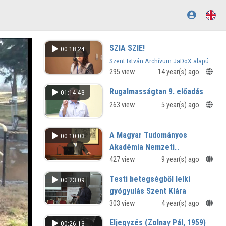
SZIA SZIE!
00:18:24
Szent István Archívum JaDoX alapú
gyűjteményeinek bemutatása
295 view
14 year(s) ago
Rugalmasságtan 9. előadás
01:14:43
263 view
5 year(s) ago
A Magyar Tudományos
00:10:03
Akadémia Nemzeti
Víztudományi Programjának
427 view
9 year(s) ago
első eredményei - előadóülés
Testi betegségből lelki
00:23:09
gyógyulás Szent Klára
legendáiban
303 view
4 year(s) ago
Esettanulmány az olasz és magyar
Eljegyzés (Zolnay Pál, 1959)
00:26:13
nyelvű kolostori irodalom