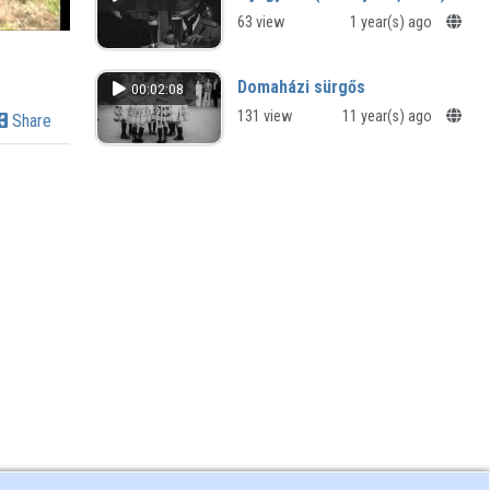
összehasonlító elemzéséhez
63 view
1 year(s) ago
Domaházi sürgős
00:02:08
131 view
11 year(s) ago
Share