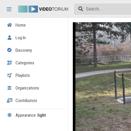
Skip header
Skip menu
Skip content
Home
Log In
Discovery
Categories
Playlists
Organizations
Contributors
Appearance:
light