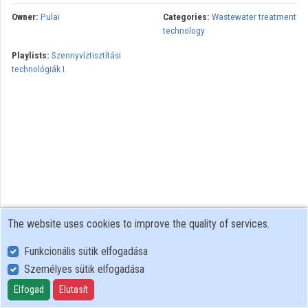
Owner:
Pulai
Categories:
Wastewater treatment
technology
Playlists:
Szennyvíztisztítási
technológiák I.
The website uses cookies to improve the quality of services.
Funkcionális sütik elfogadása
Személyes sütik elfogadása
User Policy
Adatkezelési tájékoztató (en)
Elfogad
Elutasít
Cookie Policy