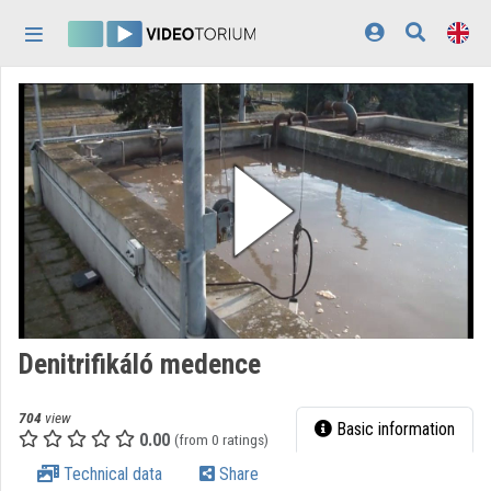
Skip header
Skip menu
Skip content
Home
Log In
Discovery
Categories
Playlists
Organizations
Denitrifikáló medence
Contributors
704
view
Appearance:
light
Basic information
0.00
(from 0 ratings)
Technical data
Share