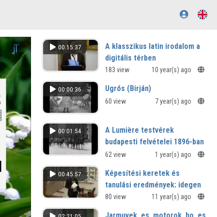
A klasszikus latin irodalom a
00:15:37
digitális térben
Ígéret vagy délibáb?
183 view
10 year(s) ago
Ugrós (Birján)
00:00:36
60 view
7 year(s) ago
A Lumière testvérek
00:01:54
budapesti felvételei 1896-ban
62 view
1 year(s) ago
Képesítési keretek és
00:45:57
tanulási eredmények: idegen
nyelvű képzés megformálási
80 view
11 year(s) ago
módja, tantervezése
Jarmuvek_es_motorok_ho_es_ar
02:21:05