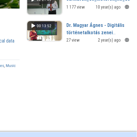
"IDEGENBEN OTTHON" - TÁMOP
1 177 view
10 year(s) ago
4.1.2.D12/1/KONV20120006
Dr. Magyar Ágnes - Digitális
00:13:52
történetalkotás zenei
impulzusra
27 view
2 year(s) ago
cal data
ies
,
Music