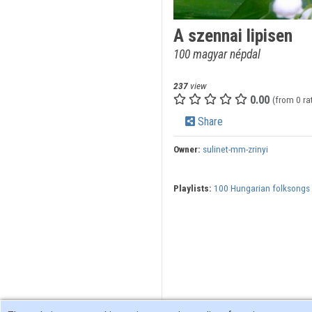
A szennai lipisen
100 magyar népdal
237
view
0.00
(from 0 ra
Share
Owner:
sulinet-mm-zrinyi
Playlists:
100 Hungarian folksongs 