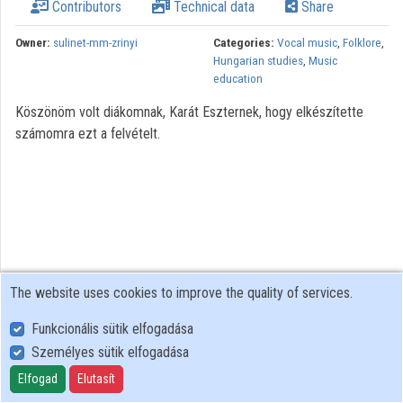
Contributors
Technical data
Share
Owner:
sulinet-mm-zrinyi
Categories:
Vocal music
,
Folklore
,
Hungarian studies
,
Music
education
Köszönöm volt diákomnak, Karát Eszternek, hogy elkészítette
számomra ezt a felvételt.
The website uses cookies to improve the quality of services.
Funkcionális sütik elfogadása
Személyes sütik elfogadása
User Policy
Adatkezelési tájékoztató (en)
Elfogad
Elutasít
Cookie Policy