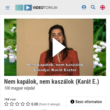
Skip header
Skip menu
Skip content
Home
Log In
Discovery
Categories
Playlists
Organizations
Nem kapálok, nem kaszálok (Karát E.)
Contributors
100 magyar népdal
Appearance:
light
194
view
Basic information
0.00
(from 0 ratings)