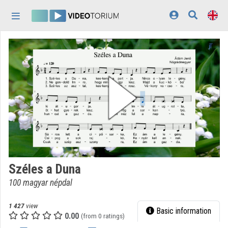
Skip header
Skip menu
Skip content
Home
Log In
Discovery
Categories
Playlists
Organizations
Széles a Duna
Contributors
100 magyar népdal
Appearance:
light
1 427
view
Basic information
0.00
(from 0 ratings)