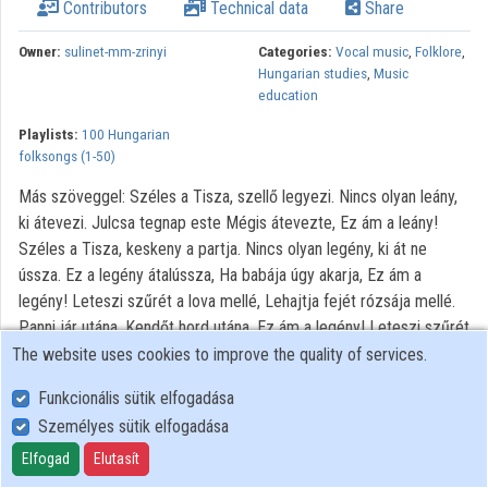
Contributors
Technical data
Share
Owner:
sulinet-mm-zrinyi
Categories:
Vocal music
,
Folklore
,
Hungarian studies
,
Music
education
Playlists:
100 Hungarian
folksongs (1-50)
Más szöveggel: Széles a Tisza, szellő legyezi. Nincs olyan leány,
ki átevezi. Julcsa tegnap este Mégis átevezte, Ez ám a leány!
Széles a Tisza, keskeny a partja. Nincs olyan legény, ki át ne
ússza. Ez a legény átalússza, Ha babája úgy akarja, Ez ám a
legény! Leteszi szűrét a lova mellé, Lehajtja fejét rózsája mellé.
Panni jár utána, Kendőt hord utána. Ez ám a legény! Leteszi szűrét
rózsafa mellé. Lehajtja fejét babája mellé. A babája átöleli, Páros
The website uses cookies to improve the quality of services.
csókot is ad neki. Ez ám a legény!
Funkcionális sütik elfogadása
Személyes sütik elfogadása
User Policy
Elfogad
Elutasít
Adatkezelési tájékoztató (en)
Cookie Policy