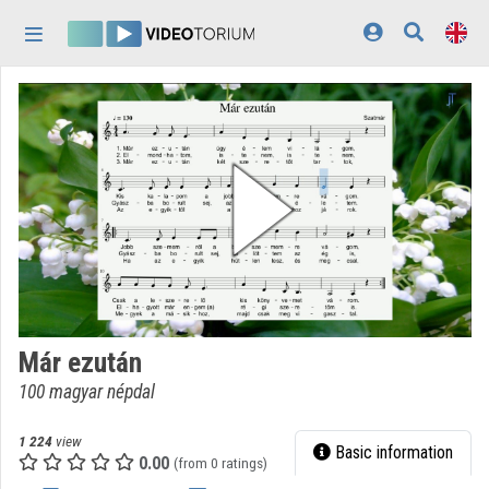
Skip header
Skip menu
Skip content
Home
Log In
Discovery
Categories
Playlists
Organizations
Már ezután
Contributors
100 magyar népdal
Appearance:
light
1 224
view
Basic information
0.00
(from 0 ratings)