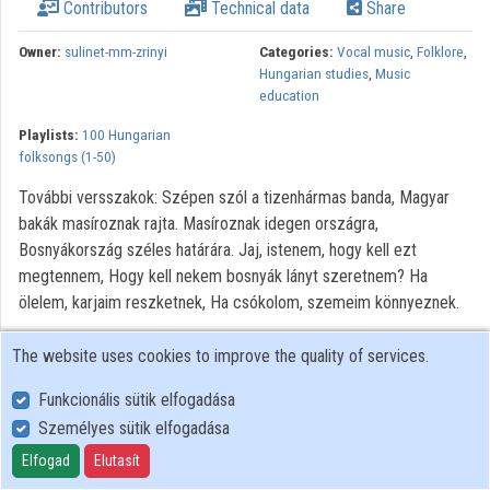
Contributors
Technical data
Share
Owner:
sulinet-mm-zrinyi
Categories:
Vocal music
,
Folklore
,
Hungarian studies
,
Music
education
Playlists:
100 Hungarian
folksongs (1-50)
További versszakok: Szépen szól a tizenhármas banda, Magyar
bakák masíroznak rajta. Masíroznak idegen országra,
Bosnyákország széles határára. Jaj, istenem, hogy kell ezt
megtennem, Hogy kell nekem bosnyák lányt szeretnem? Ha
ölelem, karjaim reszketnek, Ha csókolom, szemeim könnyeznek.
The website uses cookies to improve the quality of services.
Funkcionális sütik elfogadása
Személyes sütik elfogadása
User Policy
Adatkezelési tájékoztató (en)
Elfogad
Elutasít
Cookie Policy