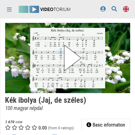
Skip header
Skip menu
Skip content
Home
Log In
Discovery
Categories
Playlists
Organizations
Kék ibolya (Jaj, de széles)
Contributors
100 magyar népdal
Appearance:
light
1 670
view
Basic information
0.00
(from 0 ratings)