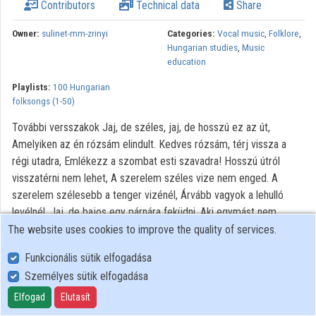
Contributors
Technical data
Share
Owner:
sulinet-mm-zrinyi
Categories:
Vocal music
,
Folklore
,
Hungarian studies
,
Music
education
Playlists:
100 Hungarian
folksongs (1-50)
További versszakok Jaj, de széles, jaj, de hosszú ez az út,
Amelyiken az én rózsám elindult. Kedves rózsám, térj vissza a
régi utadra, Emlékezz a szombat esti szavadra! Hosszú útról
visszatérni nem lehet, A szerelem széles vize nem enged. A
szerelem szélesebb a tenger vizénél, Árvább vagyok a lehulló
levélnél. Jaj, de bajos egy párnára feküdni, Aki egymást nem
igazán szereti. A párnának a két széle, jaj, de elszakad, A közepe
The website uses cookies to improve the quality of services.
tiszta újan megmarad. Jaj, de bajos a szerelmet titkolni, Tövis
Funkcionális sütik elfogadása
közül az ibolyát kiszedni. Én kiszedtem, megszúrta a gyönge
Személyes sütik elfogadása
kezemet, Kit szerettem, az az enyém nem lehet.
Elfogad
Elutasít