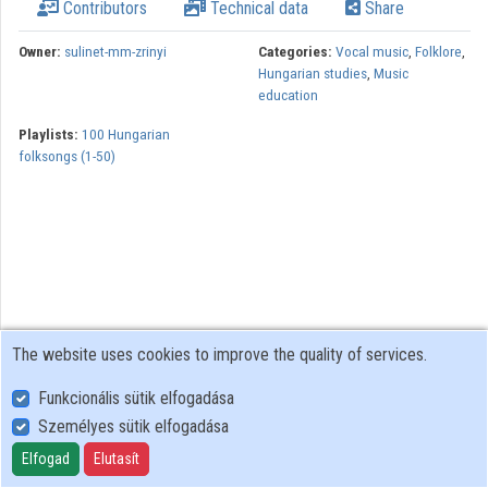
Contributors
Technical data
Share
Owner:
sulinet-mm-zrinyi
Categories:
Vocal music
,
Folklore
,
Hungarian studies
,
Music
education
Playlists:
100 Hungarian
folksongs (1-50)
The website uses cookies to improve the quality of services.
Funkcionális sütik elfogadása
Személyes sütik elfogadása
User Policy
Adatkezelési tájékoztató (en)
Elfogad
Elutasít
Cookie Policy