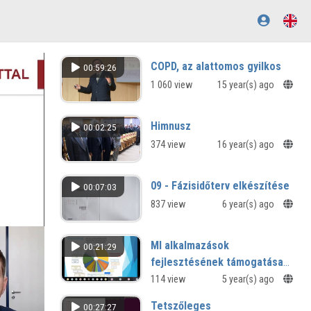
COPD, az alattomos gyilkos
00:59:26
1 060 view
15 year(s) ago
Himnusz
00:02:25
374 view
16 year(s) ago
09 - Fázisidőterv elkészítése
00:07:03
837 view
6 year(s) ago
MI alkalmazások
00:21:29
fejlesztésének támogatása
az MTA Cloud-on
114 view
5 year(s) ago
Tetszőleges
00:27:27