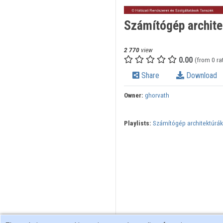
Számítógép archite
2 770
view
0.00
(from 0 ra
Share
Download
Owner:
ghorvath
Playlists:
Számítógép architektúrák