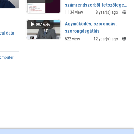
számrendszerből tetszőleges
számrendszerbe váltás
1 134 view
8 year(s) ago
Agyműködés, szorongás,
00:16:46
szorongásgátlás
cal data
522 view
12 year(s) ago
omputer