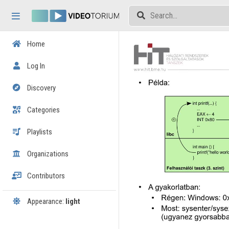
Skip header
Skip menu
Skip content
Home
Log In
Discovery
Categories
Playlists
Organizations
Contributors
Appearance:
light