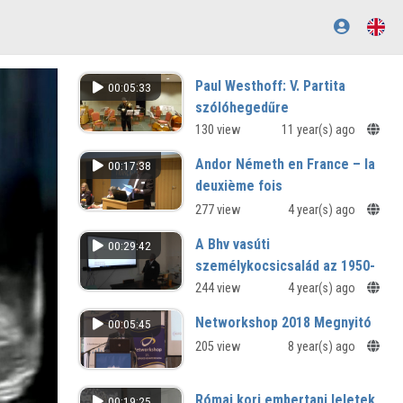
Paul Westhoff: V. Partita
00:05:33
szólóhegedűre
Allemande, Sarabande, Gigue
130 view
11 year(s) ago
Andor Németh en France – la
00:17:38
deuxième fois
277 view
4 year(s) ago
A Bhv vasúti
00:29:42
személykocsicsalád az 1950-
es évektől napjainkig
244 view
4 year(s) ago
V. Országos Közlekedéstörténeti
Networkshop 2018 Megnyitó
00:05:45
Konferencia
205 view
8 year(s) ago
Római kori embertani leletek
00:19:25