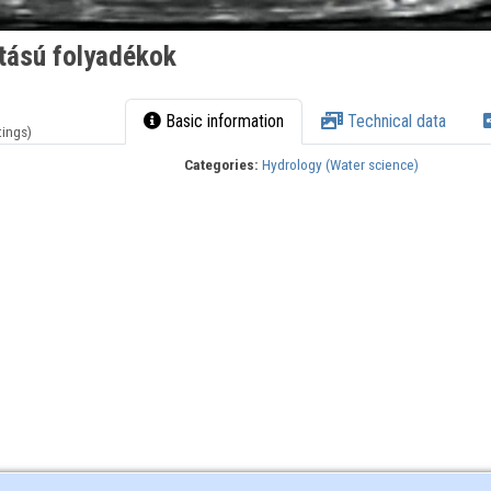
tású folyadékok
Basic information
Technical data
tings)
Categories:
Hydrology (Water science)