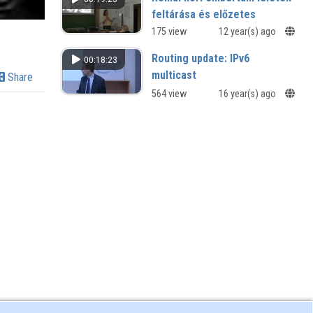
feltárása és előzetes
vizsgálatai a kelet -
175 view
12 year(s) ago
egyiptomi Arab - sivatagban
Routing update: IPv6
00:18:23
XII. Természet-, műszaki és
multicast
Share
gazdaságtudományok alkalmazása
nemzetközi konferenciája -
564 view
16 year(s) ago
Szombathely