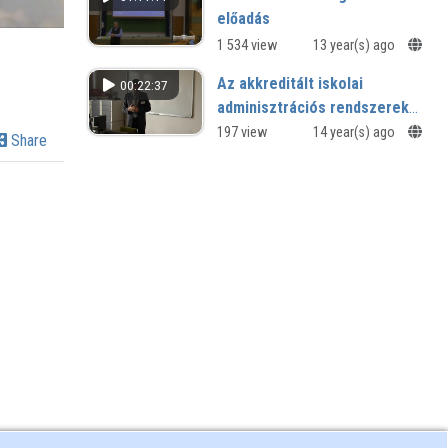
és az oral history
előadás
módszerével
1 534 view
13 year(s) ago
Az akkreditált iskolai
00:22:37
adminisztrációs rendszerek
bevezetésének és
197 view
14 year(s) ago
Share
használatának tapasztalatai