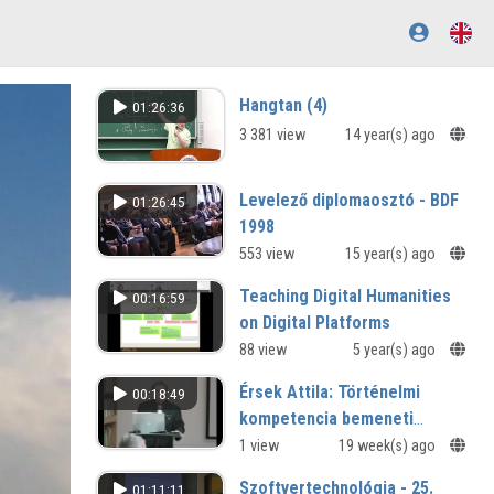
Hangtan (4)
01:26:36
3 381 view
14 year(s) ago
Levelező diplomaosztó - BDF
01:26:45
1998
Levelező diplomaosztó ünnepi
553 view
15 year(s) ago
tanácsülés a Berzsenyi Dániel
Teaching Digital Humanities
00:16:59
Főiskolán - Szombathely, 1998
on Digital Platforms
A digitális bölcsészet oktatása az
88 view
5 year(s) ago
ELTE BTK-n
Érsek Attila: Történelmi
00:18:49
kompetencia bemeneti
mérése és fejlesztése
1 view
19 week(s) ago
tevékenységalapú tanulással
Szoftvertechnológia - 25.
01:11:11