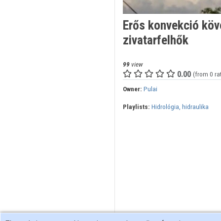
Erős konvekció köv
zivatarfelhők
99
view
0.00
(from 0 ra
Owner:
Pulai
Playlists:
Hidrológia, hidraulika