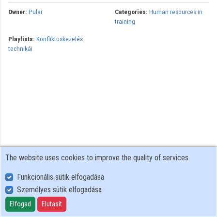
Owner:
Pulai
Categories:
Human resources in
training
Playlists:
Konfliktuskezelés
technikái
The website uses cookies to improve the quality of services.
Funkcionális sütik elfogadása
Személyes sütik elfogadása
User Policy
Adatkezelési tájékoztató (en)
Elfogad
Elutasít
Cookie Policy