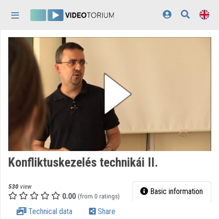
Skip header
Skip menu
Skip content
Home
Log In
Discovery
Categories
Playlists
Organizations
Konfliktuskezelés technikái II.
Contributors
530
view
Appearance:
light
Basic information
0.00
(from 0 ratings)
Technical data
Share