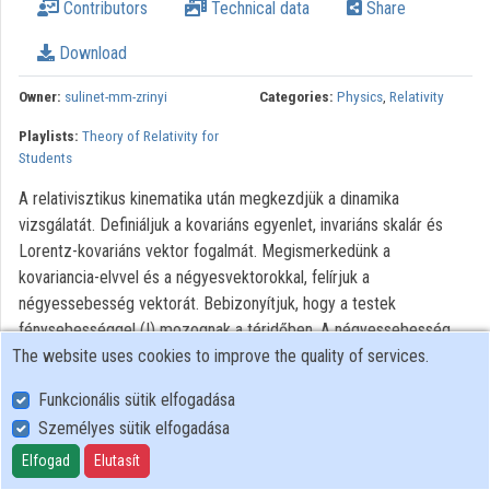
Contributors
Technical data
Share
Download
Owner:
sulinet-mm-zrinyi
Categories:
Physics
,
Relativity
Playlists:
Theory of Relativity for
Students
A relativisztikus kinematika után megkezdjük a dinamika
vizsgálatát. Definiáljuk a kovariáns egyenlet, invariáns skalár és
Lorentz-kovariáns vektor fogalmát. Megismerkedünk a
kovariancia-elvvel és a négyesvektorokkal, felírjuk a
négyessebesség vektorát. Bebizonyítjuk, hogy a testek
fénysebességgel (!) mozognak a téridőben. A négyessebesség
The website uses cookies to improve the quality of services.
alapján újabb indokot találunk arra, hogy a fénysebesség nem
léphető túl.
Funkcionális sütik elfogadása
Személyes sütik elfogadása
User Policy
Elfogad
Elutasít
Adatkezelési tájékoztató (en)
Cookie Policy