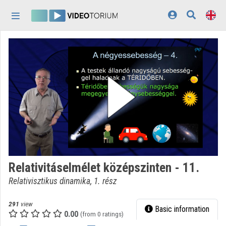
Skip header
Skip menu
Skip content
Home
Log In
Discovery
Categories
Playlists
Organizations
Relativitáselmélet középszinten - 11.
Contributors
Relativisztikus dinamika, 1. rész
Appearance:
light
291
view
Basic information
0.00
(from 0 ratings)