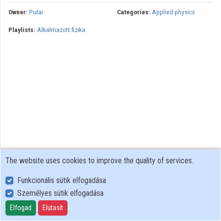
Owner:
Pulai
Categories:
Applied physics
Playlists:
Alkalmazott fizika
The website uses cookies to improve the quality of services.
Funkcionális sütik elfogadása
Személyes sütik elfogadása
User Policy
Adatkezelési tájékoztató (en)
Elfogad
Elutasít
Cookie Policy