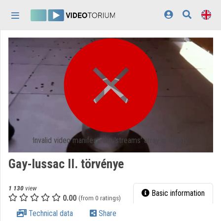
Skip header
Skip menu
Skip content
Home
Log In
Discovery
Categories
Playlists
Invalid video manifest: the 'streams' array is empty.
Organizations
Gay-lussac II. törvénye
Contributors
1 130
view
Appearance:
light
Basic information
0.00
(from 0 ratings)
Technical data
Share