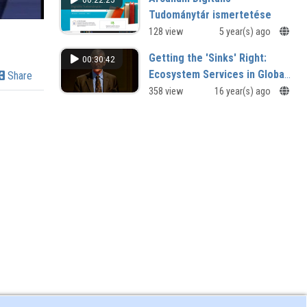
Rövidített változat
Tudománytár ismertetése
ELTE EKL Savaria Könyvtár és Levéltár
128 view
5 year(s) ago
videói
Getting the 'Sinks' Right:
00:30:42
Ecosystem Services in Global
Share
Well-being
358 view
16 year(s) ago