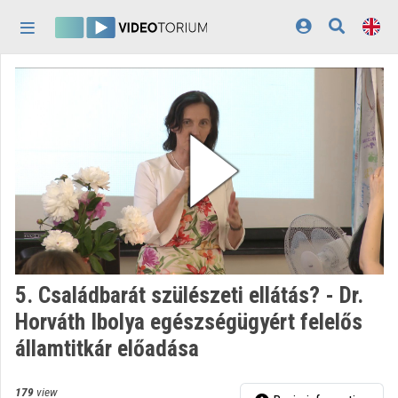
Skip header
Skip menu
Skip content
Home
Log In
Discovery
Categories
Playlists
Organizations
5. Családbarát szülészeti ellátás? - Dr.
Contributors
Horváth Ibolya egészségügyért felelős
államtitkár előadása
Appearance:
light
179
view