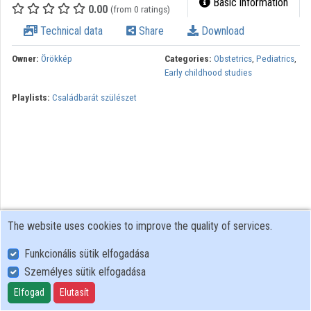
Basic information
0.00
(from 0 ratings)
Technical data
Share
Download
Owner:
Örökkép
Categories:
Obstetrics
,
Pediatrics
,
Early childhood studies
Playlists:
Családbarát szülészet
The website uses cookies to improve the quality of services.
Funkcionális sütik elfogadása
Személyes sütik elfogadása
User Policy
Adatkezelési tájékoztató (en)
Elfogad
Elutasít
Cookie Policy