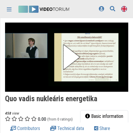
Skip header
Skip menu
Skip content
Home
Log In
Discovery
Categories
Playlists
Organizations
Quo vadis nukleáris energetika
Contributors
458
view
Appearance:
light
Basic information
0.00
(from 0 ratings)
Contributors
Technical data
Share