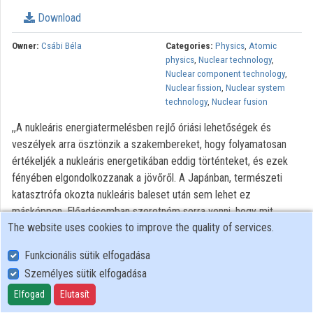
Download
Owner:
Csábi Béla
Categories:
Physics
,
Atomic
physics
,
Nuclear technology
,
Nuclear component technology
,
Nuclear fission
,
Nuclear system
technology
,
Nuclear fusion
,,A nukleáris energiatermelésben rejlő óriási lehetőségek és
veszélyek arra ösztönzik a szakembereket, hogy folyamatosan
értékeljék a nukleáris energetikában eddig történteket, és ezek
fényében elgondolkozzanak a jövőről. A Japánban, természeti
katasztrófa okozta nukleáris baleset után sem lehet ez
másképpen. Előadásomban szeretném sorra venni, hogy mit
The website uses cookies to improve the quality of services.
köszönhetünk a nukleáris energetikának, és hogy mit is
tanulhattunk az eddig bekövetkezett balesetekből. Ezek alapján
Funkcionális sütik elfogadása
talán sikerül valamilyen módon választ adni az előadás címében
Személyes sütik elfogadása
feltett kérdésre is." - Berta Miklós
Elfogad
Elutasít