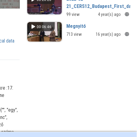
21_CERS12_Budapest_First_day_
99 view
4 year(s) ago
Megnyitó
00:06:46
713 view
16 year(s) ago
cal data
re :17.
 ne
", "egy",
inc",
ző
k száma