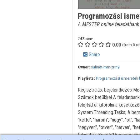
Programozási isme
A MESTER online feladatbank
147
view
0.00
(from 0 ra
Share
Owner:
sulinet-mm-zrinyi
Playlists:
Programozási ismeretek h
Regisztrálás, bejelentkezés Me
Számok betűkkel A feladatbank w
felejtsd el kitörölni a következ
System.Threading.Tasks; A bemu
"ketto", "harom", "negy", "ot", "ha
"negyven", "otven", "hatvan", "
feladatait: Kezdő/Programozás