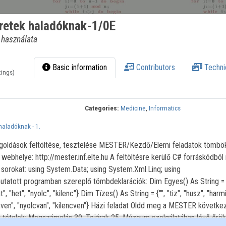
retek haladóknak-1/0E
 használata
Basic information
Contributors
Techni
tings)
Categories:
Medicine
,
Informatics
aladóknak - 1.
goldások feltöltése, tesztelése MESTER/Kezdő/Elemi feladatok tömbök
ebhelye: http://mester.inf.elte.hu A feltöltésre kerülő C# forráskódból
ő sorokat: using System.Data; using System.Xml.Linq; using
tatott programban szereplő tömbdeklarációk: Dim Egyes() As String = {"
t", "het", "nyolc", "kilenc"} Dim Tízes() As String = {"", "tiz", "husz", "harm
hetven", "nyolcvan", "kilencven"} Házi feladat Oldd meg a MESTER követke
i tételek: Megszámolás 39. Tejárak 25. Múzeum szolgálatában lévő őrö