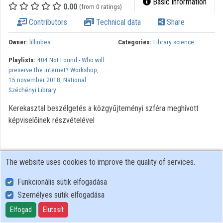
Basic information
0.00
(from 0 ratings)
Contributors
Technical data
Share
Owner:
lillinbea
Categories:
Library science
Playlists:
404 Not Found - Who will
preserve the internet? Workshop,
15 november 2018, National
Széchényi Library
Kerekasztal beszélgetés a közgyűjteményi szféra meghívott
képviselőinek részvételével
The website uses cookies to improve the quality of services.
Funkcionális sütik elfogadása
Személyes sütik elfogadása
User Policy
Adatkezelési tájékoztató (en)
Elfogad
Elutasít
Cookie Policy