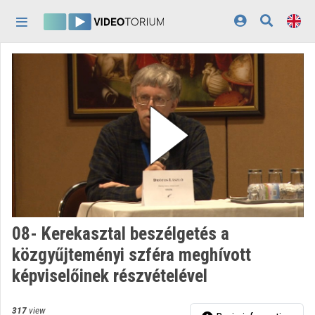
Skip header
Skip menu
Skip content
Home
Log In
Discovery
Categories
Playlists
Organizations
08- Kerekasztal beszélgetés a
Contributors
közgyűjteményi szféra meghívott
képviselőinek részvételével
Appearance:
light
317
view