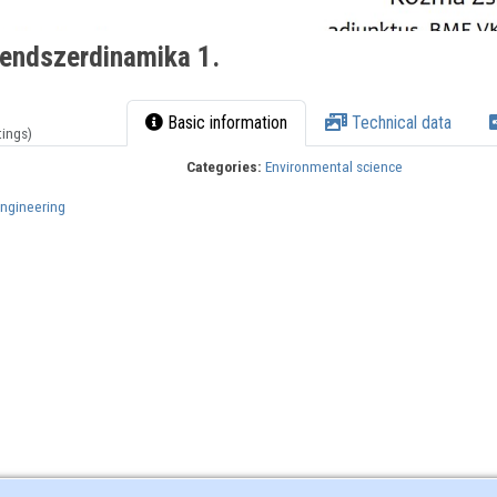
endszerdinamika 1.
Basic information
Technical data
tings)
Categories:
Environmental science
Engineering