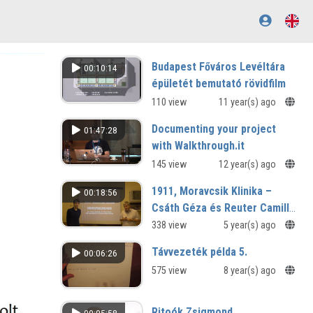
Budapest Főváros Levéltára
00:10:14
épületét bemutató rövidfilm
110 view
11 year(s) ago
Documenting your project
01:47:28
with Walkthrough.it
145 view
12 year(s) ago
1911, Moravcsik Klinika –
00:18:56
Csáth Géza és Reuter Camillo
paranoia-publikációinak
338 view
5 year(s) ago
összehasonlító elemzése
Távvezeték példa 5.
00:06:26
575 view
8 year(s) ago
Ritoók Zsigmond