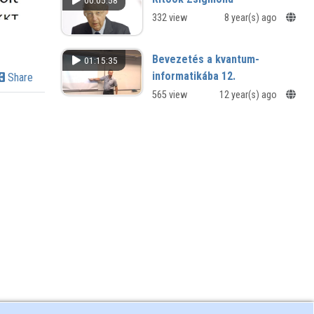
00:05:58
332 view
8 year(s) ago
Bevezetés a kvantum-
01:15:35
informatikába 12.
Share
565 view
12 year(s) ago